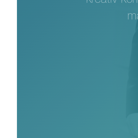
kreativ ko
ma